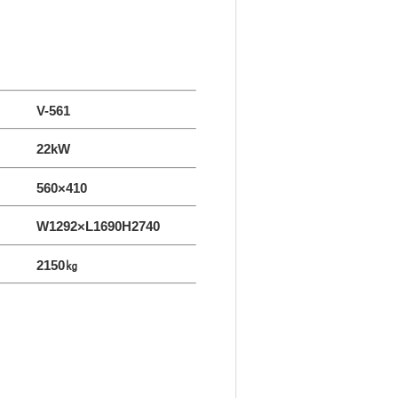
-561
 22kW
 560×410
1292×L1690H2740
2150㎏