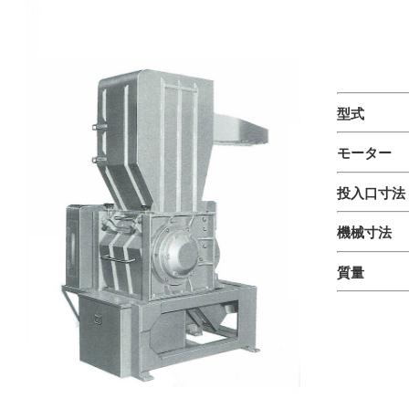
型式 V
モーター
投入口寸法
機械寸法 W
質量 