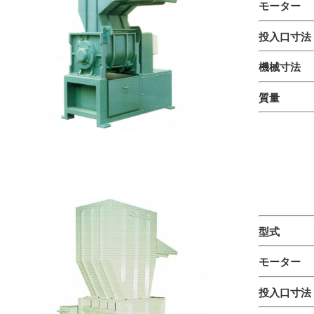
モーター 
投入口寸法
機械寸法 W
質量 
型式 Z
モーター
投入口