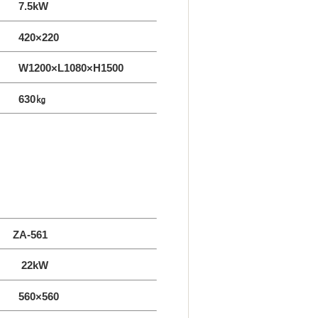
7.5kW
420×220
1200×L1080×H1500
630㎏
A-561
 22kW
寸法
560
×560