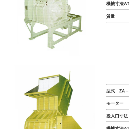
機械寸法
W1
質量 2
型式
ZA－
モーター 
投入口寸法 
機械寸法
W1