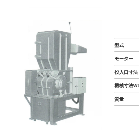
型式 V
モーター
投入口寸法 
機械寸法
W1
質量 1