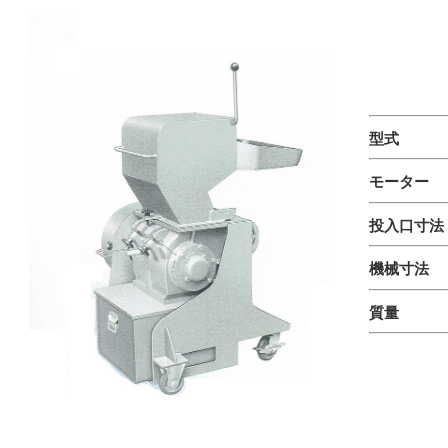
型式 V
モーター
投入口寸法
機械寸法 W
質量 