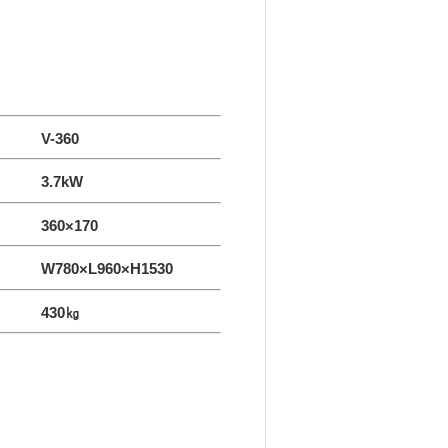
-360
 3.7kW
 360×170
780×L960×H1530
430㎏