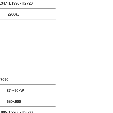
347×L1990×H2720
900㎏
7090
37～90kW
650×900
805×L2200×H3560