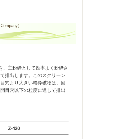
ompany）
を、主粉砕として効率よく粉砕さ
して排出します。このスクリーン
開目穴より大きい粉砕破物は、回
の開目穴以下の粒度に達して排出
-420