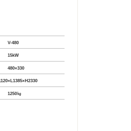
-480
 15kW
480×330
120×L1385×H2330
250㎏